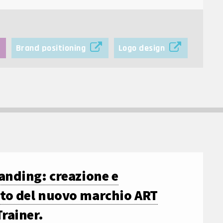
Brand positioning
Logo design
anding: creazione e
to del nuovo marchio ART
rainer.