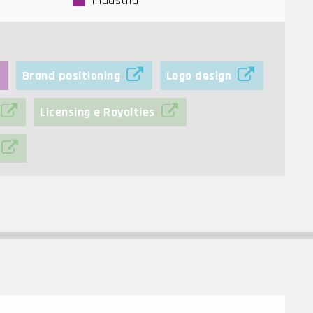
Industria
Brand positioning
Logo design
Licensing e Royalties